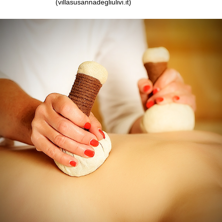
(villasusannadegliulivi.it)