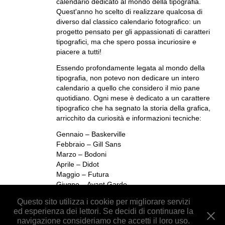
calendario dedicato al mondo della tipografia.
Quest'anno ho scelto di realizzare qualcosa di
diverso dal classico calendario fotografico: un
progetto pensato per gli appassionati di caratteri
tipografici, ma che spero possa incuriosire e
piacere a tutti!
Essendo profondamente legata al mondo della
tipografia, non potevo non dedicare un intero
calendario a quello che considero il mio pane
quotidiano. Ogni mese è dedicato a un carattere
tipografico che ha segnato la storia della grafica,
arricchito da curiosità e informazioni tecniche:
Gennaio – Baskerville
Febbraio – Gill Sans
Marzo – Bodoni
Aprile – Didot
Maggio – Futura
Giugno – Avant Garde
Luglio – Gotham
Questo sito utilizza i cookie per migliorare servizi
Agosto – Clarendon
ed esperienza dei lettori. Se decidi di continuare la
Settembre – Caslon
navigazione consideriamo che accetti il loro uso.
Ottobre – Times New Roman